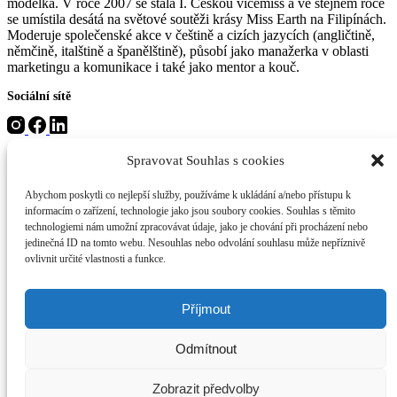
modelka. V roce 2007 se stala I. Českou vicemiss a ve stejném roce
se umístila desátá na světové soutěži krásy Miss Earth na Filipínách.
Moderuje společenské akce v češtině a cizích jazycích (angličtině,
němčině, italštině a španělštině), působí jako manažerka v oblasti
marketingu a komunikace i také jako mentor a kouč.
Sociální sítě
Spravovat Souhlas s cookies
Menu
Abychom poskytli co nejlepší služby, používáme k ukládání a/nebo přístupu k
O mně
informacím o zařízení, technologie jako jsou soubory cookies. Souhlas s těmito
Moderování
technologiemi nám umožní zpracovávat údaje, jako je chování při procházení nebo
Coaching
jedinečná ID na tomto webu. Nesouhlas nebo odvolání souhlasu může nepříznivě
Interviews
ovlivnit určité vlastnosti a funkce.
Knihy
Filantropie
Kontakt
Příjmout
Kontakt
Odmítnout
eva@ceresnakova.cz
+420 777 650 351
Zobrazit předvolby