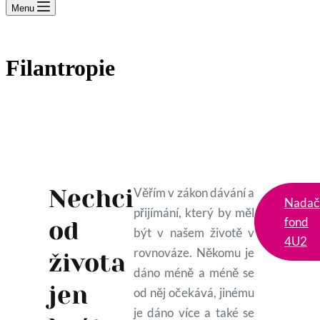
Menu
Filantropie
Nechci
Věřím v zákon dávání a
Nadač
přijímání, který by měl
fond
od
být v našem životě v
4U2
rovnováze. Někomu je
života
dáno méně a méně se
jen
od něj očekává, jinému
je dáno více a také se