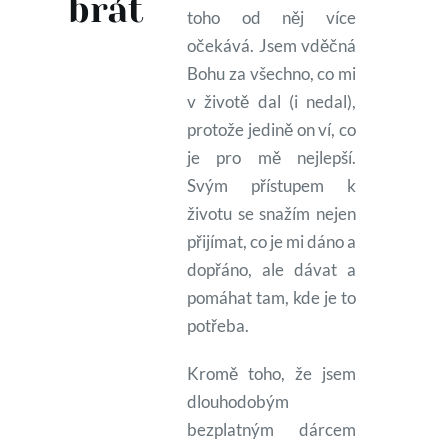
brát
toho od něj více
očekává. Jsem vděčná
Bohu za všechno, co mi
v životě dal (i nedal),
protože jedině on ví, co
je pro mě nejlepší.
Svým přístupem k
životu se snažím nejen
přijímat, co je mi dáno a
dopřáno, ale dávat a
pomáhat tam, kde je to
potřeba.
Kromě toho, že jsem
dlouhodobým
bezplatným dárcem