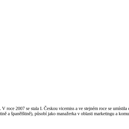
 roce 2007 se stala I. Českou vicemiss a ve stejném roce se umístila d
lštině a španělštině), působí jako manažerka v oblasti marketingu a kom