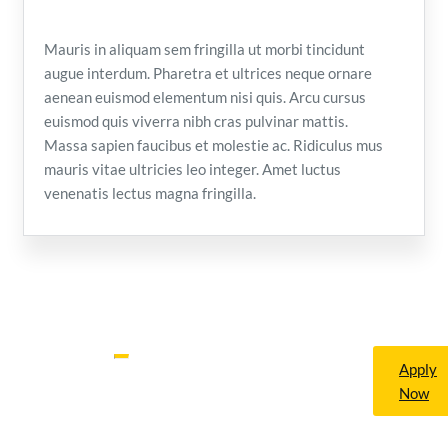
Mauris in aliquam sem fringilla ut morbi tincidunt
augue interdum. Pharetra et ultrices neque ornare
aenean euismod elementum nisi quis. Arcu cursus
euismod quis viverra nibh cras pulvinar mattis.
Massa sapien faucibus et molestie ac. Ridiculus mus
mauris vitae ultricies leo integer. Amet luctus
venenatis lectus magna fringilla.
Become a
Join us
Lorem
Apply
volunteer
ipsum dolor
Now
for a
sit amet,
consectetur