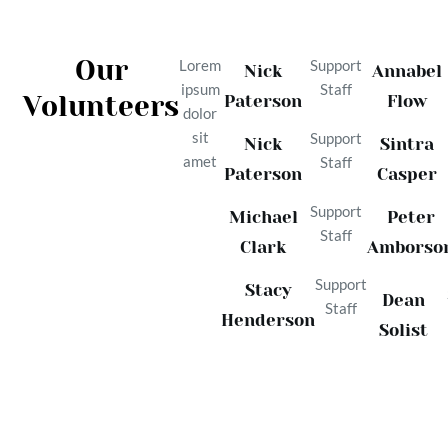
Our
Lorem
Support
Nick
Annabel
ipsum
Staff
Volunteers
Paterson
Flow
dolor
sit
Support
Nick
Sintra
amet
Staff
Paterson
Casper
Support
Michael
Peter
Staff
Clark
Amborso
Support
Stacy
Dean
Staff
Henderson
Solist